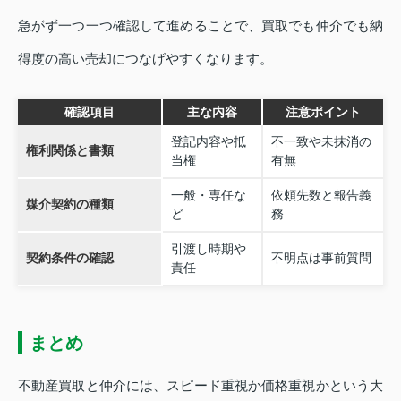
急がず一つ一つ確認して進めることで、買取でも仲介でも納
得度の高い売却につなげやすくなります。
確認項目
主な内容
注意ポイント
登記内容や抵
不一致や未抹消の
権利関係と書類
当権
有無
一般・専任な
依頼先数と報告義
媒介契約の種類
ど
務
引渡し時期や
契約条件の確認
不明点は事前質問
責任
まとめ
不動産買取と仲介には、スピード重視か価格重視かという大