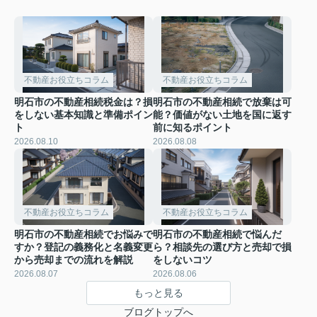
不動産お役立ちコラム
不動産お役立ちコラム
明石市の不動産相続税金は？損
明石市の不動産相続で放棄は可
をしない基本知識と準備ポイン
能？価値がない土地を国に返す
ト
前に知るポイント
2026.08.10
2026.08.08
不動産お役立ちコラム
不動産お役立ちコラム
明石市の不動産相続でお悩みで
明石市の不動産相続で悩んだ
すか？登記の義務化と名義変更
ら？相談先の選び方と売却で損
から売却までの流れを解説
をしないコツ
2026.08.07
2026.08.06
もっと見る
ブログトップへ