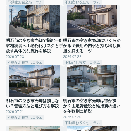
不動産お役立ちコラム
不動産お役立ちコラム
明石市の空き家売却で悩む一軒
明石市の空き家売却はいくらか
家相続者へ！老朽化リスクと手
かる？費用の内訳と持ち出し負
放す具体的な流れを解説
担を抑えるコツ
2026.07.23
2026.07.22
不動産お役立ちコラム
不動産お役立ちコラム
明石市の空き家売却は損しな
明石市の空き家売却は得か損
い？管理方法と選び方を解説
か？固定資産税と維持費の違い
を年数別に解説
2026.07.21
2026.07.20
不動産お役立ちコラム
不動産お役立ちコラム