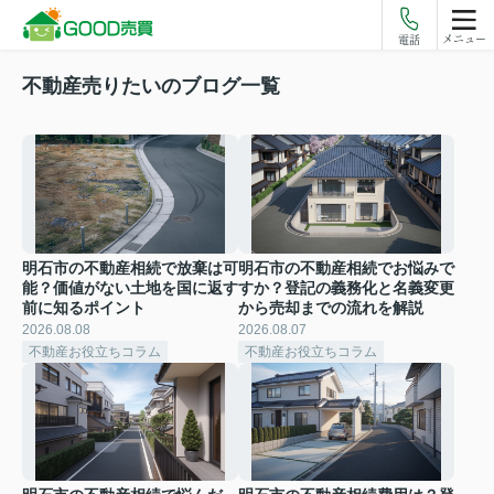
メニュー
電話
不動産売りたいのブログ一覧
明石市の不動産相続で放棄は可
明石市の不動産相続でお悩みで
能？価値がない土地を国に返す
すか？登記の義務化と名義変更
前に知るポイント
から売却までの流れを解説
2026.08.08
2026.08.07
不動産お役立ちコラム
不動産お役立ちコラム