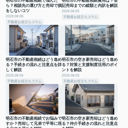
明石市の不動産相続で悩んだ
明石市の不動産相続費用は？登
ら？相談先の選び方と売却で損
記売却までの総額と内訳を解説
をしないコツ
2026.08.05
2026.08.06
不動産お役立ちコラム
不動産お役立ちコラム
明石市の不動産相続はどう進め
明石市の空き家売却はどう進め
る？手続きの流れと注意点を詳
る？対策と支援制度活用のポイ
しく解説
ントを解説
2026.08.04
2026.08.03
不動産お役立ちコラム
不動産お役立ちコラム
明石市の不動産相続でお悩みで
明石市の空き家売却はどう進め
すか？売却して兄弟で平等に現
る？仲介手続きの流れと注意点