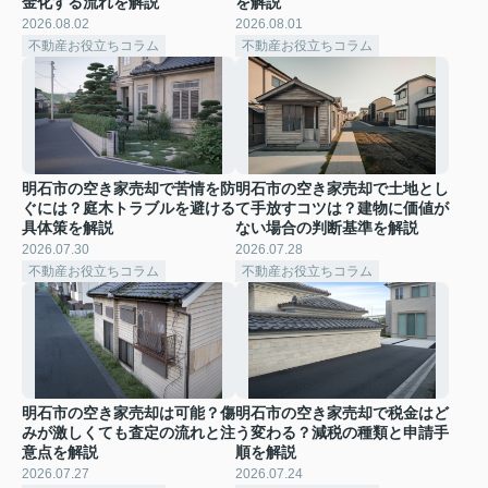
金化する流れを解説
を解説
2026.08.02
2026.08.01
不動産お役立ちコラム
不動産お役立ちコラム
明石市の空き家売却で苦情を防
明石市の空き家売却で土地とし
ぐには？庭木トラブルを避ける
て手放すコツは？建物に価値が
具体策を解説
ない場合の判断基準を解説
2026.07.30
2026.07.28
不動産お役立ちコラム
不動産お役立ちコラム
明石市の空き家売却は可能？傷
明石市の空き家売却で税金はど
みが激しくても査定の流れと注
う変わる？減税の種類と申請手
意点を解説
順を解説
2026.07.27
2026.07.24