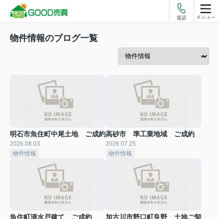
メニュー
電話
物件情報のブログ一覧
明石市魚住町中尾土地 ご成約
高砂市 準工業地域 ご成約
2026.08.03
2026.07.25
物件情報
物件情報
魚住町清水戸建て ご成約
加古川市野口町良野 土地ご契