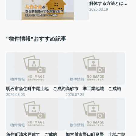
解体する方法とは？
注意点と解体費用に
2025.08.19
ついて解説
”物件情報”おすすめ記事
物件情報
物件情報
明石市魚住町中尾土地 ご成約
高砂市 準工業地域 ご成約
2026.08.03
2026.07.25
物件情報
物件情報
魚住町清水戸建て ご成約
加古川市野口町良野 土地ご契