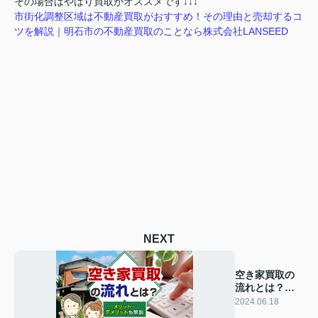
その場合はやはり買取がオススメです↓↓↓
市街化調整区域は不動産買取がおすすめ！その理由と売却するコ
ツを解説｜明石市の不動産買取のことなら株式会社LANSEED
NEXT
空き家買取の
流れとは？メ
リット・デメ
2024.06.18
リットも解説